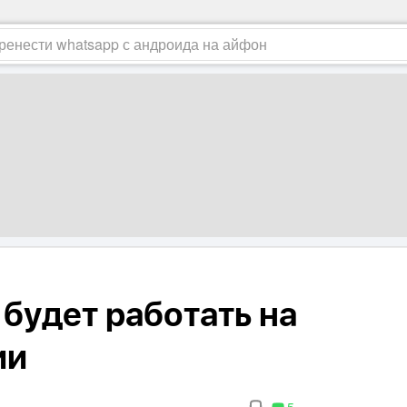
будет работать на
ии
5