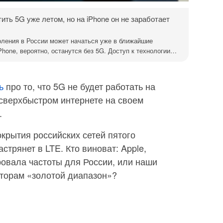
тить 5G уже летом, но на iPhone он не заработает
коления в России может начаться уже в ближайшие
роятно, останутся без 5G. Доступ к технологии
локирован на уровне прошивки, а вероятность того, что
я России, близка к нулю. Сами iPhone технически
но Apple требует отдельного подтверждения от
ь
про то, что 5G не будет работать на
 работе 5G в их сетях перед активацией функции на
 сверхбыстром интернете на своем
 сейчас это фактически невозможно. Apple прекратила
.
, отключила часть сервисов и свернула сотрудничество с
окрытия российских сетей пятого
оявление 5G на iPhone у российских пользователей
стрянет в LTE. Кто виноват: Apple,
. Apple уже нескольк
овала частоты для России, или наши
торам «золотой диапазон»?