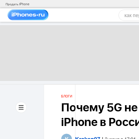
Продать iPhone
БЛОГИ
Почему 5G не 
iPhone в Росс
Kraken97
|
2 июня в 17:04