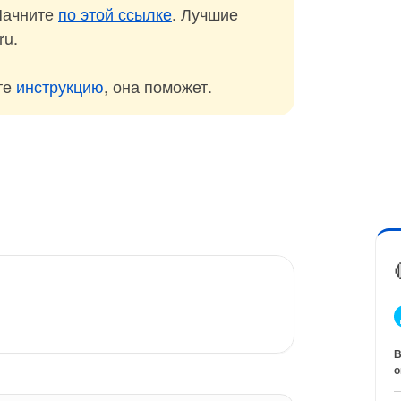
Начните
по этой ссылке
. Лучшие
ru.
те
инструкцию
, она поможет.
В
о