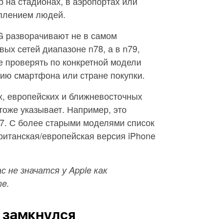
р на стадионах, в аэропортах или
оплением людей.
G разворачивают не в самом
ых сетей диапазоне n78, а в n79,
е проверять по конкретной модели
анию смартфона или стране покупки.
 европейских и ближневосточных
тоже указывает. Например, это
 17. С более старыми моделями список
ританская/европейская версия iPhone
 не значатся у Apple как
e.
г замкнулся