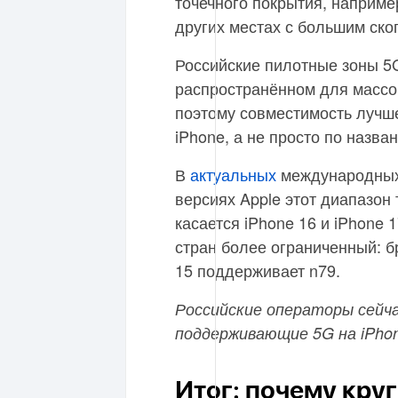
точечного покрытия, наприме
других местах с большим ск
Российские пилотные зоны 5
распространённом для массов
поэтому совместимость лучш
iPhone, а не просто по назв
В
актуальных
международных,
версиях Apple этот диапазон 
касается iPhone 16 и iPhone
стран более ограниченный: б
15 поддерживает n79.
Российские операторы сейчас
поддерживающие 5G на iPhon
Итог: почему кру