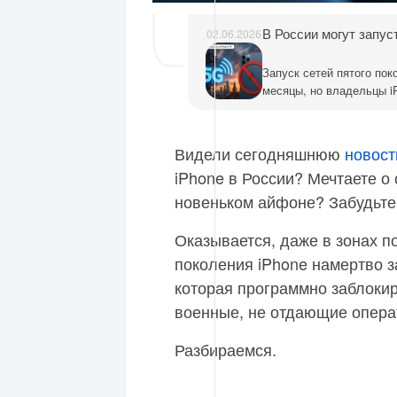
В России могут запус
02.06.2026
Запуск сетей пятого по
месяцы, но владельцы iPhone, ве
на смартфонах Apple заб
компания откроет его дл
поддерживают частоты, 
Видели сегодняшнюю
новост
операторов о корректной
iPhone в России? Мечтаете о
устройствах. До ухода из России операторы могли взаимодействовать с
компанией напрямую, но
новеньком айфоне? Забудьте
продажи устройств в РФ
местными партнёрами. Ведущий аналитик Mobile Research Group Эльдар Муртазин
Оказывается, даже в зонах п
считает, что шансы на п
поколения iPhone намертво за
практически отсутствуют
которая программно заблокир
военные, не отдающие опера
Разбираемся.