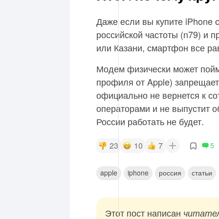
Даже если вы купите iPhone 
российской частоты (n79) и п
или Казани, смартфон все рав
Модем физически может пойма
профиля от Apple) запрещает 
официально не вернется к со
операторами и не выпустит о
России работать не будет.
23
10
7
5
apple
iphone
россия
статьи
Этот пост написан
читате