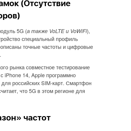
амок (Отсутствие
оров)
одуль 5G (
),
а также VoLTE и VoWiFi
стройство специальный профиль
прописаны точные частоты и цифровые
.
кого рынка совместное тестирование
с iPhone 14, Apple программно
 для российских SIM-карт. Смартфон
считает, что 5G в этом регионе для
азон» частот