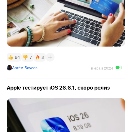
64
7
2
11
Артём Баусов
вчера в 20:24
Apple тестирует iOS 26.6.1, скоро релиз