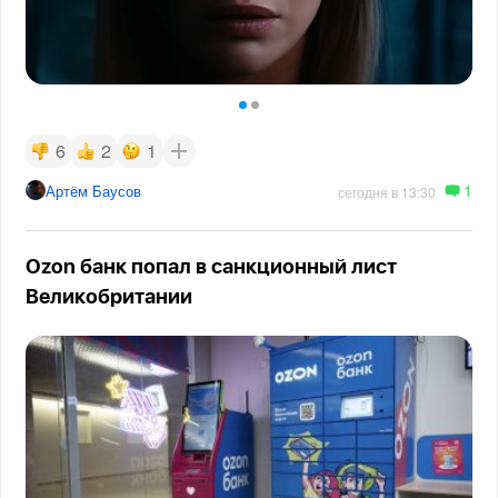
6
2
1
1
Артём Баусов
сегодня в 13:30
Ozon банк попал в санкционный лист
Великобритании