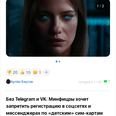
1
/
2
20
10
1
7
Артём Баусов
сегодня в 11:30
Без Telegram и VK: Минфицры хочет
запретить регистрацию в соцсетях и
мессенджерах по «детским» сим-картам