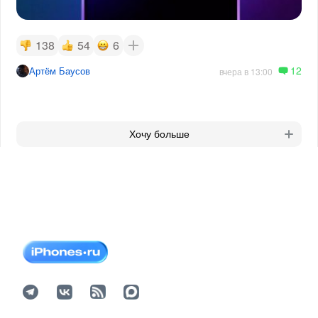
138
54
6
12
Артём Баусов
вчера в 13:00
Хочу больше