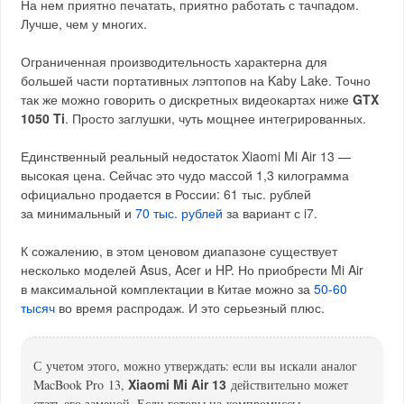
На нем приятно печатать, приятно работать с тачпадом.
Лучше, чем у многих.
Ограниченная производительность характерна для
большей части портативных лэптопов на Kaby Lake. Точно
так же можно говорить о дискретных видеокартах ниже
GTX
1050 Ti
. Просто заглушки, чуть мощнее интегрированных.
Единственный реальный недостаток Xiaomi Mi Air 13 —
высокая цена. Сейчас это чудо массой 1,3 килограмма
официально продается в России: 61 тыс. рублей
за минимальный и
70 тыс. рублей
за вариант с i7.
К сожалению, в этом ценовом диапазоне существует
несколько моделей Asus, Acer и HP. Но приобрести Mi Air
в максимальной комплектации в Китае можно за
50-60
тысяч
во время распродаж. И это серьезный плюс.
С учетом этого, можно утверждать: если вы искали аналог
Xiaomi Mi Air 13
MacBook Pro 13,
действительно может
стать его заменой. Если готовы на компромиссы.