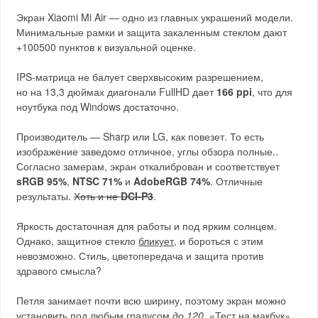
Экран Xiaomi Mi Air — одно из главных украшений модели.
Минимальные рамки и защита закаленным стеклом дают
+100500 пунктов к визуальной оценке.
IPS-матрица не балует сверхвысоким разрешением,
но на 13,3 дюймах диагонали FullHD дает
166 ppi
, что для
ноутбука под Windows достаточно.
Производитель — Sharp или LG, как повезет. То есть
изображение заведомо отличное, углы обзора полные..
Согласно замерам, экран откалиброван и соответствует
sRGB 95%
,
NTSC 71%
и
AdobeRGB 74%
. Отличные
результаты.
Хоть и не
DCI-P3
.
Яркость достаточная для работы и под ярким солнцем.
Однако, защитное стекло
бликует
, и бороться с этим
невозможно. Стиль, цветопередача и защита против
здравого смысла?
Петля занимает почти всю ширину, поэтому экран можно
установить под любым градусом
до 120
. «Тест на макбук»