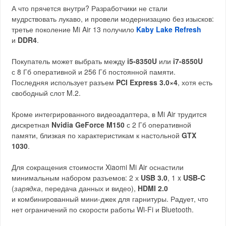
А что прячется внутри? Разработчики не стали
мудрствовать лукаво, и провели модернизацию без изысков:
третье поколение Mi Air 13 получило
Kaby Lake Refresh
и
DDR4
.
Покупатель может выбрать между
i5-8350U
или
i7-8550U
с 8 Гб оперативной и 256 Гб постоянной памяти.
Последняя использует разъем
PCI Express 3.0×4
, хотя есть
свободный слот M.2.
Кроме интегрированного видеоадаптера, в Mi Air трудится
дискретная
Nvidia GeForce M150
с 2 Гб оперативной
памяти, близкая по характеристикам к настольной
GTX
1030
.
Для сокращения стоимости Xiaomi Mi Air оснастили
минимальным набором разъемов: 2 х
USB 3.0
, 1 x
USB-C
(
зарядка
, передача данных и видео),
HDMI 2.0
и комбинированный мини-джек для гарнитуры. Радует, что
нет ограничений по скорости работы Wi-Fi и Bluetooth.