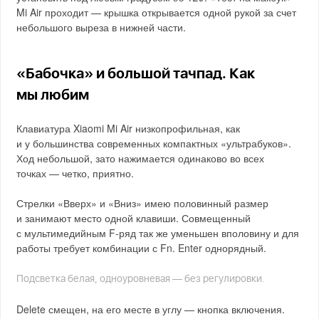
Mi Air проходит — крышка открывается одной рукой за счет
небольшого выреза в нижней части.
«Бабочка» и большой тачпад. Как
мы любим
Клавиатура Xiaomi Mi Air низкопрофильная, как
и у большинства современных компактных «ультрабуков».
Ход небольшой, зато нажимается одинаково во всех
точках — четко, приятно.
Стрелки «Вверх» и «Вниз» имею половинный размер
и занимают место одной клавиши. Совмещенный
с мультимедийным F-ряд так же уменьшен вполовину и для
работы требует комбинации с Fn. Enter однорядный.
Подсветка белая, одноуровневая — без регулировки.
Delete смещен, на его месте в углу — кнопка включения.