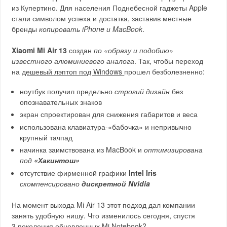
из Купертино. Для населения Поднебесной гаджеты Apple
стали символом успеха и достатка, заставив местные
бренды
копировать iPhone и MacBook
.
Xiaomi Mi Air 13
создан
по «образу и подобию»
известного алюминиевого аналога
. Так, чтобы переход
на
дешевый лэптоп под Windows
прошел безболезненно:
ноутбук получил предельно
строгий дизайн
без
опознавательных знаков
экран спроектирован для снижения габаритов и веса
использована клавиатура-«бабочка» и непривычно
крупный тачпад
начинка заимствована из MacBook и
оптимизирована
под
«Хакинтош»
отсутствие фирменной графики
Intel Iris
скомпенсировано
дискретной Nvidia
На момент выхода Mi Air 13 этот подход дал компании
занять удобную нишу. Что изменилось сегодня, спустя
3 поколения обновленных Mi Notebook?