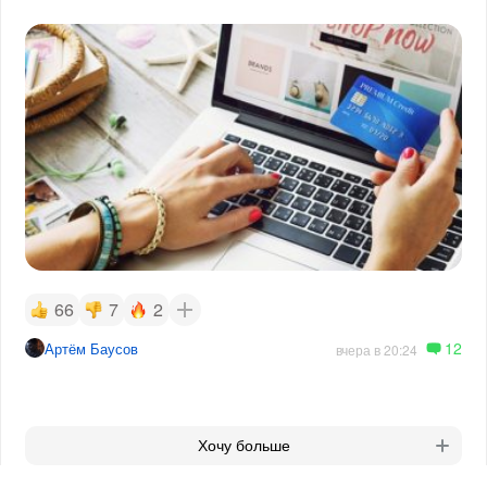
66
7
2
12
Артём Баусов
вчера в 20:24
Хочу больше