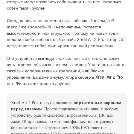
которые могут позволить себе выложить за нее несколько
сотен тысяч рублей.
Сегодня ничего не поменялось – яблочный шлем,
всё
такой же громоздкий и непонятный
, остаётся
высокотехнологичной игрушкой. Поэтому на новый год я
подарил себе любопытный девайс Xreal Air 2 Pro, который
представляет собой очки «расширенной реальности».
Это устройство выглядит, как солнечные очки. Оно весит
чуть тяжелее обычных солнечных очков. У него нет каких-то
тяжёлых дополнительных креплений, или блоков
управления. Да даже аккумулятора своего в Xreal Air 2 Pro
нет. Фишка этих очков в другом.
портативным экраном
Xreal Air 2 Pro, по сути, являются
перед глазами
. Просто подключаешь эти очки к любому
устройству, будь то смартфон, игровая консоль, ПК, или
даже ТВ-приставка, и смотришь фильмы, или играешь на
большом экране с разрешением 1920×1080 точек и с
частотой обновления 120 Гц, который кроме тебя больше