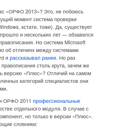
Mac «ОРФО 2013»? Это, не побоюсь
кущий момент система проверки
ndows, кстати, тоже). Да, существует
 прошло и нескольких лет — обзавелся
правописания. Но система Microsoft
но об отличиях между системами
rd я
рассказывал ранее
. Но раз
 правописания столь крута, зачем же
ть версию «Плюс»? Отличий на самом
еленных категорий специалистов они
ми.
ии ОРФО 2011
профессиональные
естве отдельного модуля. В случае с
мпонент, но только в версии «Плюс».
ующие словники: