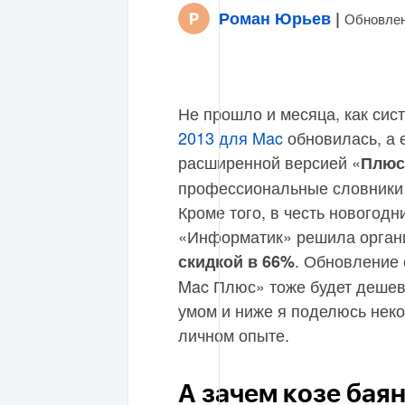
Роман Юрьев
|
Обновлен
Не прошло и месяца, как си
2013 для Mac
обновилась, а е
расширенной версией «
Плюс
профессиональные словники 
Кроме того, в честь новогод
«Информатик» решила органи
. Обновление
скидкой в 66%
Mac Плюс» тоже будет дешев
умом и ниже я поделюсь нек
личном опыте.
А зачем козе бая