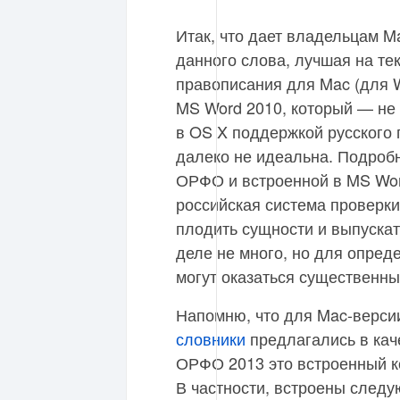
Итак, что дает владельцам 
данного слова, лучшая на те
правописания для Mac (для Wi
MS Word 2010, который — не
в OS X поддержкой русского 
далеко не идеальна. Подроб
ОРФО и встроенной в MS Wo
российская система проверки
плодить сущности и выпуска
деле не много, но для опред
могут оказаться существенны
Напомню, что для Mac-верс
словники
предлагались в кач
ОРФО 2013 это встроенный ко
В частности, встроены след