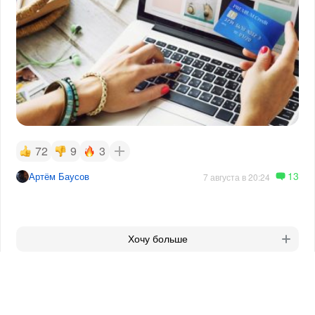
72
9
3
13
Артём Баусов
7 августа в 20:24
Хочу больше