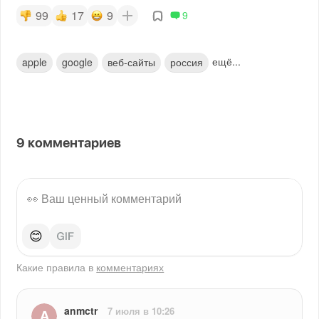
99
17
9
9
ещё...
apple
google
веб-сайты
россия
9
комментариев
😊
Какие правила в
комментариях
anmctr
7 июля в 10:26