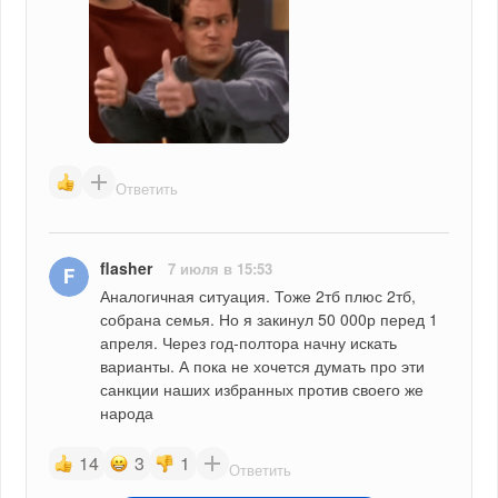
Ответить
flasher
7 июля в 15:53
Аналогичная ситуация. Тоже 2тб плюс 2тб, 
собрана семья. Но я закинул 50 000р перед 1 
апреля. Через год-полтора начну искать 
варианты. А пока не хочется думать про эти 
санкции наших избранных против своего же 
народа
14
3
1
Ответить