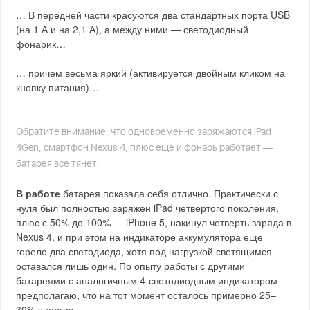
… В передней части красуются два стандартных порта USB
(на 1 А и на 2,1 А), а между ними — светодиодный
фонарик…
… причем весьма яркий (активируется двойным кликом на
кнопку питания)…
Обратите внимание, что одновременно заряжаются iPad
4Gen, смартфон Nexus 4, плюс еще и фонарь работает —
батарея все тянет.
В работе
батарея показала себя отлично. Практически с
нуля был полностью заряжен iPad четвертого поколения,
плюс с 50% до 100% — iPhone 5, накинул четверть заряда в
Nexus 4, и при этом на индикаторе аккумулятора еще
горело два светодиода, хотя под нагрузкой светящимся
оставался лишь один. По опыту работы с другими
батареями с аналогичным 4-светодиодным индикатором
предполагаю, что на тот момент осталось примерно 25–
30% энергии.