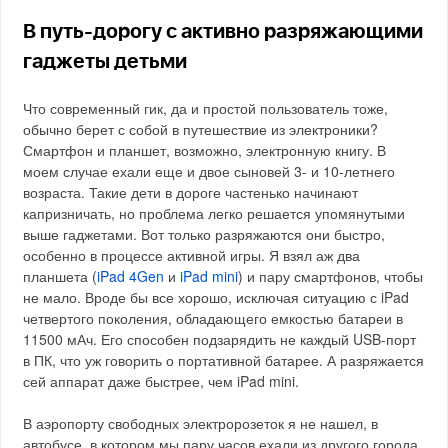
В путь-дорогу с активно разряжающими
гаджеты детьми
Что современный гик, да и простой пользователь тоже,
обычно берет с собой в путешествие из электроники?
Смартфон и планшет, возможно, электронную книгу. В
моем случае ехали еще и двое сыновей 3- и 10-летнего
возраста. Такие дети в дороге частенько начинают
капризничать, но проблема легко решается упомянутыми
выше гаджетами. Вот только разряжаются они быстро,
особенно в процессе активной игры. Я взял аж два
планшета (
iPad 4Gen
и
iPad mini
) и пару смартфонов, чтобы
не мало. Вроде бы все хорошо, исключая ситуацию с iPad
четвертого поколения, обладающего емкостью батареи в
11500 мАч. Его способен подзарядить не каждый USB-порт
в ПК, что уж говорить о портативной батарее. А разряжается
сей аппарат даже быстрее, чем iPad mini.
В аэропорту свободных электророзеток я не нашел, в
автобусе, в котором мы пару часов ехали из другого города