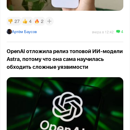
27
4
2
4
Артём Баусов
вчера в 12:42
OpenAI отложила релиз топовой ИИ-модели
Astra, потому что она сама научилась
обходить сложные уязвимости