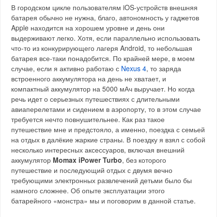
В городском цикле пользователям iOS-устройств внешняя
батарея обычно не нужна, благо, автономность у гаджетов
Apple находится на хорошем уровне и день они
выдерживают легко. Хотя, если параллельно использовать
что-то из конкурирующего лагеря Android, то небольшая
батарея все-таки понадобится. По крайней мере, в моем
случае, если я активно работаю с
Nexus 4
, то заряда
встроенного аккумулятора на день не хватает, и
компактный аккумулятор на 5000 мАч выручает. Но когда
речь идет о серьезных путешествиях с длительными
авиаперелетами и сидением в аэропорту, то в этом случае
требуется нечто повнушительнее. Как раз такое
путешествие мне и предстояло, а именно, поездка с семьей
на отдых в далёкие жаркие страны. В поездку я взял с собой
несколько интересных аксессуаров, включая внешний
аккумулятор
Momax iPower Turbo
, без которого
путешествие и последующий отдых с двумя вечно
требующими электронных развлечений детьми было бы
намного сложнее. Об опыте эксплуатации этого
батарейного «монстра» мы и поговорим в данной статье.