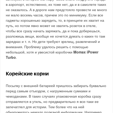
в аэропорт, естественно, их тоже нет, да и в самолете таких
не оказалось. А в дороге нам предстояло провести не много
ни мало восемь часов, причем это по минимуму. Если все
гаджеты хорошенько зарядить, то, в принципе их хватит на
путь, но потом явно может не хватить розеток в отеле,
чтобы все сразу начать заряжать, да и пока доберешься,
разложишь вещи, вообще не хочется думать о каких-то там
зарядках и т. п. Но дети требуют зрелищ, развлечений и
внимания. Проблему удалось решить с помощью
небольшой, хотя и увесистой коробочки
Momax iPower
Turbo
.
Корейские корни
Посылку с внешней батареей пришлось забирать буквально
перед самым отъездом, с нагруженным сумками и
чемоданами. В таких случаях упаковочная коробка сразу
отправляется в утиль, но предварительно я все-таки ее
запечатлел для истории. Тем более что на ней
обнаружилось немало полезной информации. Например,