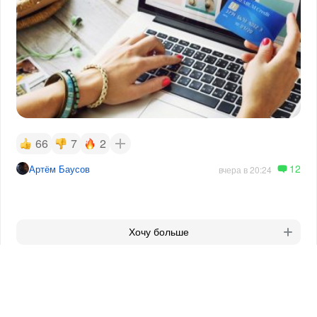
66
7
2
12
Артём Баусов
вчера в 20:24
Хочу больше