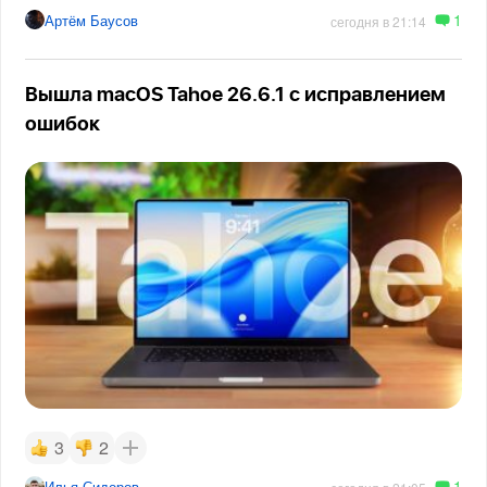
1
Артём Баусов
сегодня в 21:14
Вышла macOS Tahoe 26.6.1 с исправлением
ошибок
3
2
1
Илья Сидоров