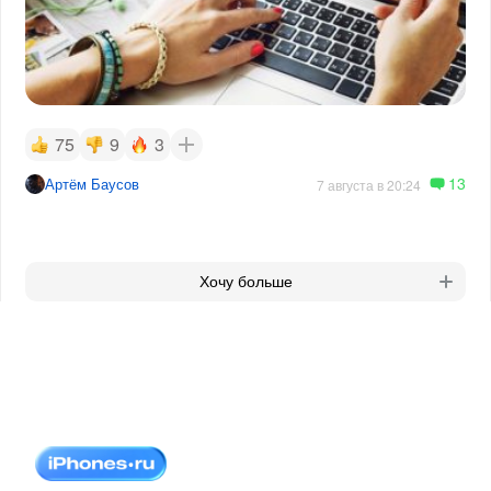
75
9
3
13
Артём Баусов
7 августа в 20:24
Хочу больше