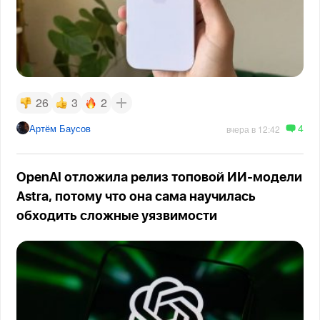
26
3
2
4
Артём Баусов
вчера в 12:42
OpenAI отложила релиз топовой ИИ-модели
Astra, потому что она сама научилась
обходить сложные уязвимости