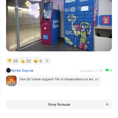
26
22
6
6
Артём Баусов
сегодня в 11:50
Уже 20 томов издано! Не останавливаться же, а то догадаютс
Хочу больше