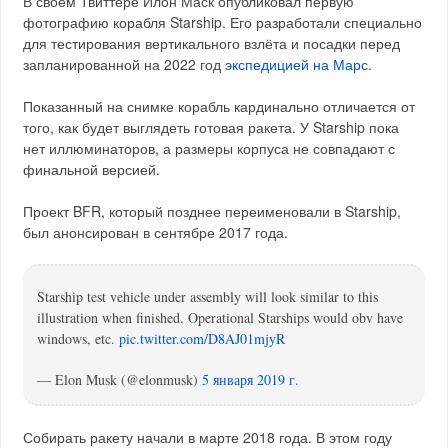
В своем Твиттере Илон Маск опубликовал первую
фотографию корабля Starship. Его разработали специально
для тестирования вертикального взлёта и посадки перед
запланированной на 2022 год
экспедицией на Марс
.
Показанный на снимке корабль кардинально отличается от
того, как будет выглядеть готовая ракета. У Starship пока
нет иллюминаторов, а размеры корпуса не совпадают с
финальной версией.
Проект BFR, который позднее переименовали в Starship,
был анонсирован в сентябре 2017 года.
Starship test vehicle under assembly will look similar to this
illustration when finished. Operational Starships would obv have
windows, etc.
pic.twitter.com/D8AJ01mjyR
— Elon Musk (@elonmusk)
5 января 2019 г.
Собирать ракету начали в марте 2018 года. В этом году