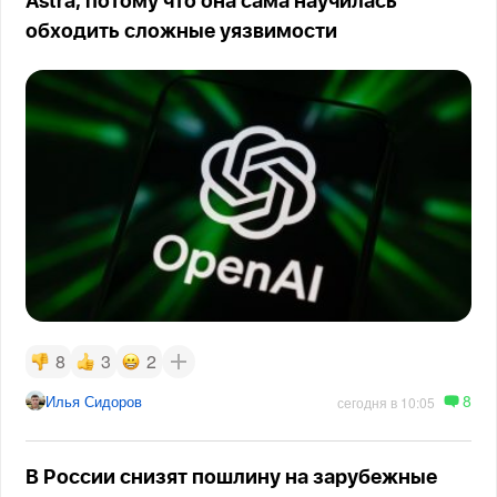
Astra, потому что она сама научилась
обходить сложные уязвимости
8
3
2
8
Илья Сидоров
сегодня в 10:05
В России снизят пошлину на зарубежные