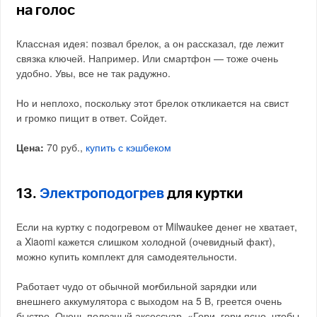
на голос
Классная идея: позвал брелок, а он рассказал, где лежит
связка ключей. Например. Или смартфон — тоже очень
удобно. Увы, все не так радужно.
Но и неплохо, поскольку этот брелок откликается на свист
и громко пищит в ответ. Сойдет.
Цена:
70 руб.,
купить с кэшбеком
13.
Электроподогрев
для куртки
Если на куртку с подогревом от Milwaukee денег не хватает,
а Xiaomi кажется слишком холодной (очевидный факт),
можно купить комплект для самодеятельности.
Работает чудо от обычной мо
г
бильной зарядки или
внешнего аккумулятора с выходом на 5 В, греется очень
быстро. Очень полезный аксессуар. «Гори, гори ясно, чтобы