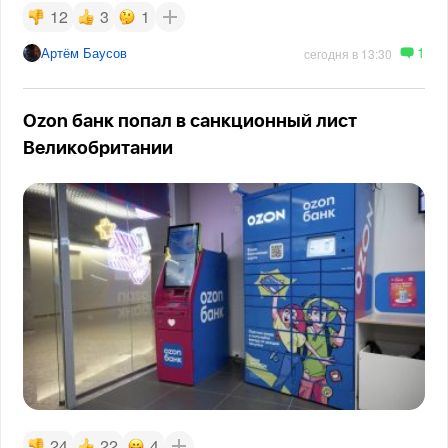
12
3
1
1
Артём Баусов
сегодня в 13:30
Ozon банк попал в санкционный лист
Великобритании
24
22
4