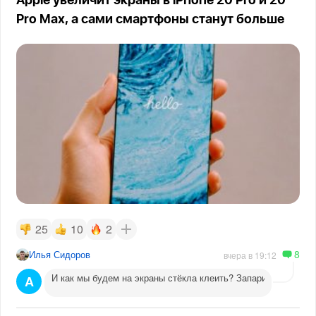
Apple увеличит экраны в iPhone 20 Pro и 20
Pro Max, а сами смартфоны станут больше
25
10
2
8
Илья Сидоров
вчера в 19:12
И как мы будем на экраны стёкла клеить? Запарили со свои
A