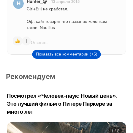
Hunter_@
13 апреля 2015
Ctrl+Ent не сработал.
Оф. сайт говорит что название колонкам 
такое: Nautilus
Ответить
Показать все комментарии (+5)
Рекомендуем
Посмотрел «Человек-паук: Новый день».
Это лучший фильм о Питере Паркере за
много лет
1
/
2