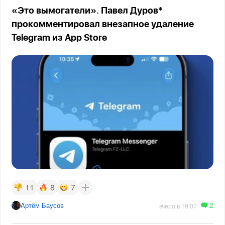
«Это вымогатели». Павел Дуров*
прокомментировал внезапное удаление
Telegram из App Store
11
8
7
2
Артём Баусов
вчера в 19:07