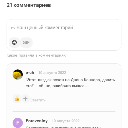
21
комментариев
😊
Какие правила в
комментариях
e-ch
10 августа 2022
“Этот  пиздюк похож на Джона Коннора, давить 
его!” – ой, не, ошибочка вышла…
Ответить
ForeverJoy
10 августа 2022
Соответсвенно животных она тоже всех 