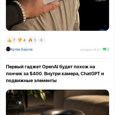
7
4
1
2
Артём Баусов
сегодня в 8:47
Первый гаджет OpenAI будет похож на
пончик за $400. Внутри камера, ChatGPT и
подвижные элементы