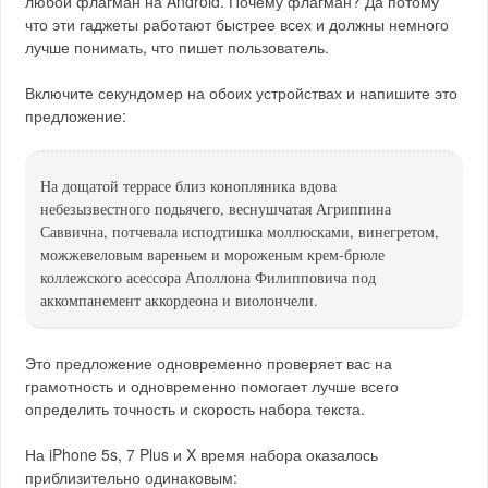
любой флагман на Android. Почему флагман? Да потому
что эти гаджеты работают быстрее всех и должны немного
лучше понимать, что пишет пользователь.
Включите секундомер на обоих устройствах и напишите это
предложение:
На дощатой террасе близ конопляника вдова
небезызвестного подьячего, веснушчатая Агриппина
Саввична, потчевала исподтишка моллюсками, винегретом,
можжевеловым вареньем и мороженым крем-брюле
коллежского асессора Аполлона Филипповича под
аккомпанемент аккордеона и виолончели.
Это предложение одновременно проверяет вас на
грамотность и одновременно помогает лучше всего
определить точность и скорость набора текста.
На iPhone 5s, 7 Plus и X время набора оказалось
приблизительно одинаковым: