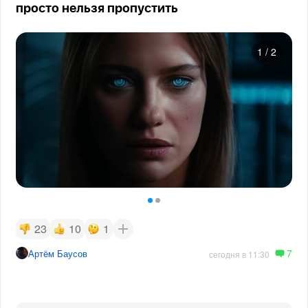
просто нельзя пропустить
1
/
2
23
10
1
7
Артём Баусов
сегодня в 11:30