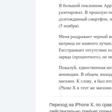
Я большой поклонник Appl
разочаровал. В прошлую пя
долгожданный смартфон, н
(5 ноября).
Меня раздражает черный вы
матрица не намного лучше,
Расстраивает отсутствие п
заряда (процентного), не 
Пожалуй, единственная ин
анимоджи. В общем, выходн
магазин. К слову, я был в
iPhone X в этот же магазин
Переход на iPhone X, по ср
действительно требует опред