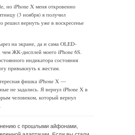
e, но iPhone X меня откровенно
тницу (3 ноября) я получил
о решил вернуть уже в воскресенье
рез на экране, да и сама OLED-
 чем ЖК-дисплей моего iPhone 6S.
остоянного индикатора состояния
могу привыкнуть к жестам.
тересная фишка iPhone X —
ые не задались. Я вернул iPhone X в
торым человеком, который вернул
.
авнению с прошлыми айфонами,
еленной адаптации. Если вы стали