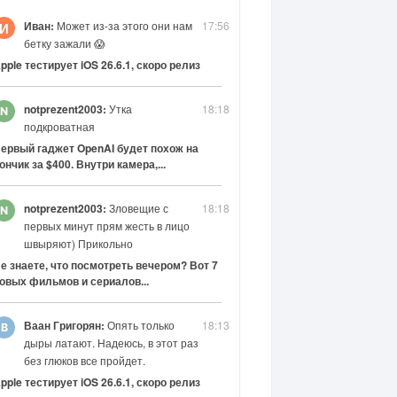
Иван:
Может из-за этого они нам
17:56
И
бетку зажали 😱
pple тестирует iOS 26.6.1, скоро релиз
notprezent2003:
Утка
18:18
подкроватная
ервый гаджет OpenAI будет похож на
ончик за $400. Внутри камера,...
notprezent2003:
Зловещие с
18:18
первых минут прям жесть в лицо
швыряют) Прикольно
е знаете, что посмотреть вечером? Вот 7
овых фильмов и сериалов...
Ваан Григорян:
Опять только
18:13
дыры латают. Надеюсь, в этот раз
без глюков все пройдет.
pple тестирует iOS 26.6.1, скоро релиз