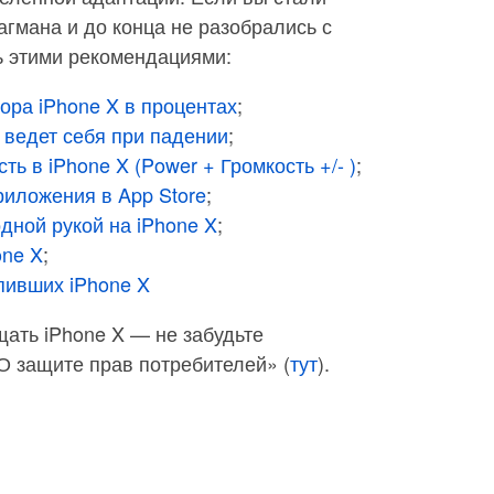
гмана и до конца не разобрались с
ь этими рекомендациями:
тора iPhone X в процентах
;
X ведет себя при падении
;
ть в iPhone X (Power + Громкость +/- )
;
приложения в App Store
;
дной рукой на iPhone X
;
one X
;
пивших iPhone X
щать iPhone X — не забудьте
О защите прав потребителей» (
тут
).