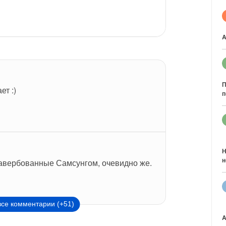
A
П
ет :)
п
Н
н
авербованные Самсунгом, очевидно же.
все комментарии (+51)
A