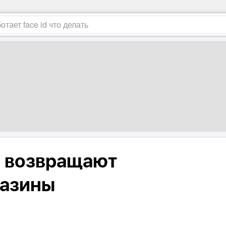
и возвращают
газины