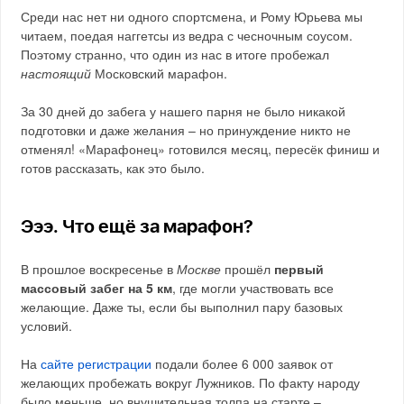
Среди нас нет ни одного спортсмена, и Рому Юрьева мы
читаем, поедая наггетсы из ведра с чесночным соусом.
Поэтому странно, что один из нас в итоге пробежал
настоящий
Московский марафон.
За 30 дней до забега у нашего парня не было никакой
подготовки и даже желания – но принуждение никто не
отменял! «Марафонец» готовился месяц, пересёк финиш и
готов рассказать, как это было.
Эээ. Что ещё за марафон?
В прошлое воскресенье в
Москве
прошёл
первый
массовый забег на 5 км
, где могли участвовать все
желающие. Даже ты, если бы выполнил пару базовых
условий.
На
сайте регистрации
подали более 6 000 заявок от
желающих пробежать вокруг Лужников. По факту народу
было меньше, но внушительная толпа на старте –