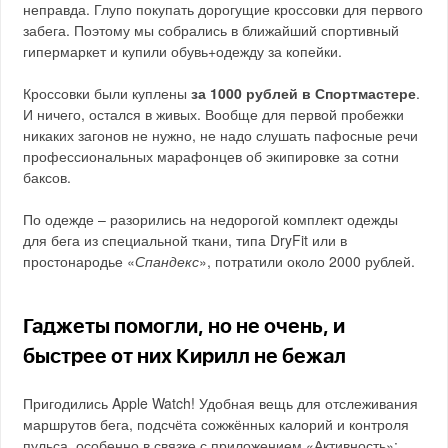
неправда. Глупо покупать дорогущие кроссовки для первого
забега. Поэтому мы собрались в ближайший спортивный
гипермаркет и купили обувь+одежду за копейки.
Кроссовки были куплены
за 1000 рублей в Спортмастере
.
И ничего, остался в живых. Вообще для первой пробежки
никаких загонов не нужно, не надо слушать пафосные речи
профессиональных марафонцев об экипировке за сотни
баксов.
По одежде – разорились на недорогой комплект одежды
для бега из специальной ткани, типа DryFit или в
простонародье «
Спандекс
», потратили около 2000 рублей.
Гаджеты помогли, но не очень, и
быстрее от них Кирилл не бежал
Пригодились Apple Watch! Удобная вещь для отслеживания
маршрутов бега, подсчёта сожжённых калорий и контроля
пульса, особенно в связке с приложением «Активность»: