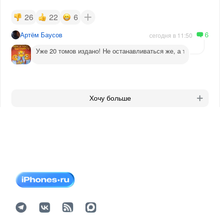
26
22
6
6
Артём Баусов
сегодня в 11:50
Уже 20 томов издано! Не останавливаться же, а то догадаютс
Хочу больше