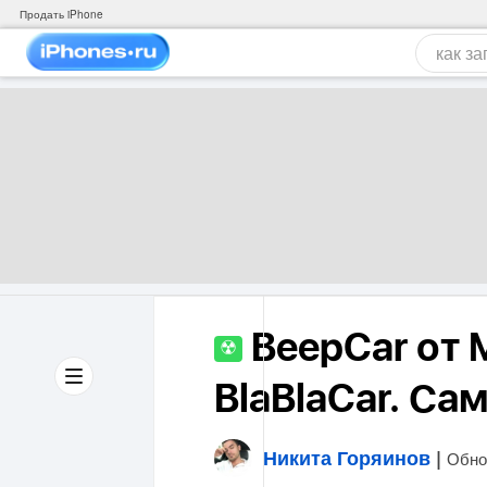
Продать iPhone
BeepCar от M
☢
BlaBlaCar. Са
Никита Горяинов
|
Обно