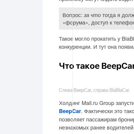
Вопрос:
тогда я дол
за что
«форума», доступ к телефо
Такое могло прокатить у BlaB
конкуренции. И тут она появи
Что такое BeepCa
Слева BeepCar, справа BlaBlaCar.
Холдинг Mail.ru Group запуст
. Фактически это так
BeepCar
позволяет пассажирам брони
незнакомых ранее водителей.