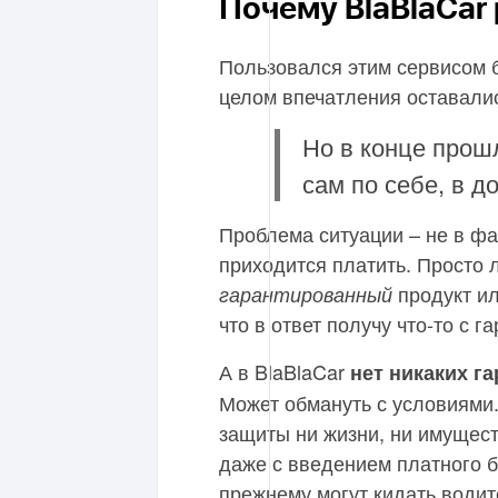
Почему BlaBlaCar
Пользовался этим сервисом б
целом впечатления оставали
Но в конце прош
сам по себе, в д
Проблема ситуации – не в фак
приходится платить. Просто л
продукт ил
гарантированный
что в ответ получу что-то с г
А в BlaBlaCar
нет никаких г
Может обмануть с условиями.
защиты ни жизни, ни имущест
даже с введением платного б
прежнему могут кидать водит