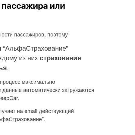
а пассажира или
ности пассажиров, поэтому
и “АльфаСтрахование”
ждому из них
страхование
.
ья
 процесс максимально
е данные автоматически загружаются
eepCar.
лучает на email действующий
льфаСтрахование”.