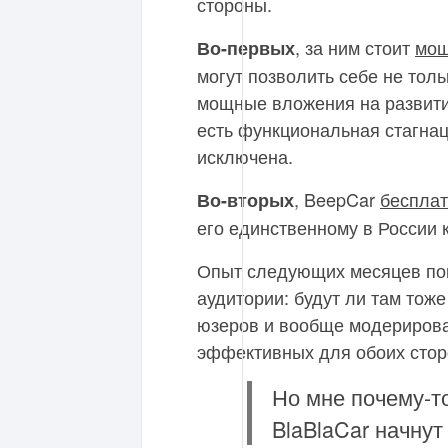
стороны.
, за ним стоит
мощ
Во-первых
могут позволить себе не толь
мощные вложения на развити
есть функциональная стагнаци
исключена.
, BeepCar
бесплат
Во-вторых
его единственному в России 
Опыт следующих месяцев пока
аудитории: будут ли там тож
юзеров и вообще модерирова
эффективных для обоих стор
Но мне почему-то
BlaBlaCar начнут