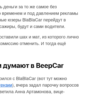
 деньги за то же самое без
о временем и под давлением рекламы
нные юзеры BlaBlaCar перейдут в
ссажиры, будут и сами водители.
оставили шах и мат, из которого лично
 комиссию отменить. И тогда ещё
м думают в BeepCar
рился с BlaBlaCar (вот тут можно
тензии
), вчера задал парочку вопросов
тветила Анна Артамонова, вице-