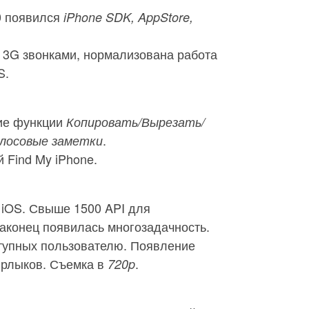
0 появился
iPhone SDK, AppStore,
 3G звонками, нормализована работа
S.
ие функции
Копировать/Вырезать/
.
Голосовые заметки
 Find My iPhone.
 iOS. Свыше 1500 API для
наконец появилась многозадачность.
тупных пользователю. Появление
ярлыков. Съемка в
.
720p