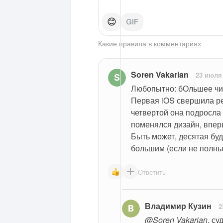
😊
Какие правила в
комментариях
Soren Vakarian
23 июля
Любопытно: бОльшее чис
Первая iOS свершила ре
четвертой она подросла 
поменялся дизайн, впер
Быть может, десятая буд
большим (если не полны
Ответить
Владимир Кузин
2
@Soren Vakarian
, су