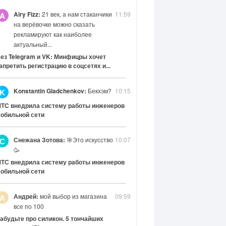
Airy Fizz:
21 век, а нам стаканчики
11:59
A
на верёвочке можно сказать
рекламируют как наиболее
актуальный...
ез Telegram и VK: Минфицры хочет
апретить регистрацию в соцсетях и...
Konstantin Gladchenkov:
Бекхэм?
10:15
K
ТС внедрила систему работы инженеров
обильной сети
Снежана Зотова:
🎯Это искусство
10:07
С
🥳
ТС внедрила систему работы инженеров
обильной сети
Андрей:
мой выбор из магазина
09:59
А
все по 100
абудьте про силикон. 5 тончайших