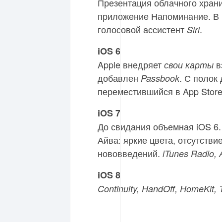
Презентация облачного хра
приложение Напоминание. В 
голосовой ассистент
.
Siri
iOS 6
Apple внедряет
в
свои карты
добавлен
. С полок
Passbook
переместившийся в App Stor
iOS 7
До свидания объемная iOS 6.
Айва: яркие цвета, отсутств
нововведений.
iTunes Radio,
iOS 8
Continuity, HandOff, HomeKit,