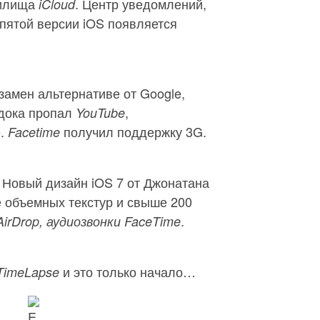
нилища
. Центр уведомлений,
iCloud
пятой версии iOS появляется
замен альтернативе от Google,
 дока пропал
,
YouTube
e.
получил поддержку 3G.
Facetime
 Новый дизайн iOS 7 от Джонатана
ие объемных текстур и свыше 200
.
 AirDrop, аудиозвонки FaceTime
и это только начало…
 TimeLapse