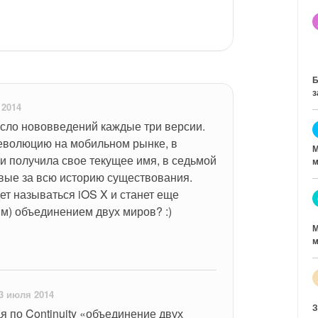
Б
з
 2014
ло нововведений каждые три версии. 
волюцию на мобильном рынке, в 
М
и получила свое текущее имя, в седьмой 
м
вые за всю историю существования. 
ет называться iOS X и станет еще 
м) объединением двух миров? :)
М
м
3 июля 2014
З
дя по Continuity «объединение двух 