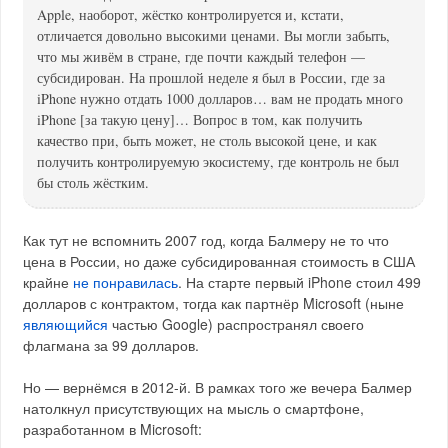
Apple, наоборот, жёстко контролируется и, кстати,
отличается довольно высокими ценами. Вы могли забыть,
что мы живём в стране, где почти каждый телефон —
субсидирован. На прошлой неделе я был в России, где за
iPhone нужно отдать 1000 долларов… вам не продать много
iPhone [за такую цену]… Вопрос в том, как получить
качество при, быть может, не столь высокой цене, и как
получить контролируемую экосистему, где контроль не был
бы столь жёстким.
Как тут не вспомнить 2007 год, когда Балмеру не то что
цена в России, но даже субсидированная стоимость в США
крайне
не понравилась
. На старте первый iPhone стоил 499
долларов с контрактом, тогда как партнёр Microsoft (ныне
являющийся
частью Google) распространял своего
флагмана за 99 долларов.
Но — вернёмся в 2012-й. В рамках того же вечера Балмер
натолкнул присутствующих на мысль о смартфоне,
разработанном в Microsoft: