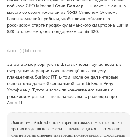
побывал CEO Microsoft
Стив Балмер
— и даже не один, а
вместе со своим коллегой из Nokia Стивеном Элопом.
Главы компаний прибыли, чтобы лично объявить о
российском старте продаж флагманского смартфона Lumia
920, а также «модели поддержки» Lumia 820.
Фото: (с) ixbt.com
Затем Балмер вернулся в Штаты, чтобы поучаствовать в
очередных мероприятиях, посвящённых запуску
планшетника Surface RT. В том числе он дал интервью
основателю деловой социальной сети LinkedIn Риду
Хоффману. Тут-то и всплыли кое-какие его знания о
российском рынке — но началось всё с разговора про
Android…
Экосистема Android с точки зрения совместимости, с точки
зрения вредоносного софта — немного дикая… возможно,
она не всегда отвечает интересам пользователя… Экосистема