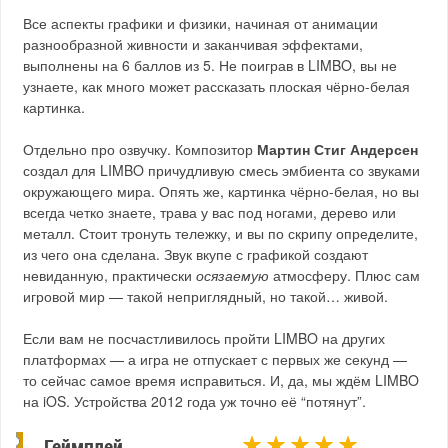
Все аспекты графики и физики, начиная от анимации
разнообразной живности и заканчивая эффектами,
выполнены на 6 баллов из 5. Не поиграв в LIMBO, вы не
узнаете, как много может рассказать плоская чёрно-белая
картинка.
Отдельно про озвучку. Композитор
Мартин Стиг Андерсен
создал для LIMBO причудливую смесь эмбиента со звуками
окружающего мира. Опять же, картинка чёрно-белая, но вы
всегда четко знаете, трава у вас под ногами, дерево или
металл. Стоит тронуть тележку, и вы по скрипу определите,
из чего она сделана. Звук вкупе с графикой создают
невиданную, практически
осязаемую
атмосферу. Плюс сам
игровой мир — такой неприглядный, но такой… живой.
Если вам не посчастливилось пройти LIMBO на других
платформах — а игра не отпускает с первых же секунд —
то сейчас самое время исправиться. И, да, мы ждём LIMBO
на iOS. Устройства 2012 года уж точно её “потянут”.
Геймплей