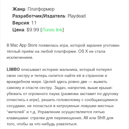
Жанр
: Платформер
Разработчик/Издатель
: Playdead
Версия
: 1.1
Цена
: $9.99 [
iTunes link
]
В Mac App Store появилась игра, которой заранее уготован
тёплый приём на любой платформе. OS X не стала
исключением.
LIMBO
описывает историю мальчика, который потерял
свою сестру и теперь силится найти её в странном и
враждебном мире. Целей здесь ровно две — выжить
самому и спасти сестру. Задач, напротив, выше крыши:
убежать от огромного паука (развязка заставит по-другому
отнестись к игре), решить головоломку с сообщающимися
сосудами, не попасться в хитроумные ловушки местных
“жителей” и т.д. Управление осуществляется пятью
клавишами: стрелки для перемещения, Alt или Shift для
того, чтобы за что-нибудь ухватиться.