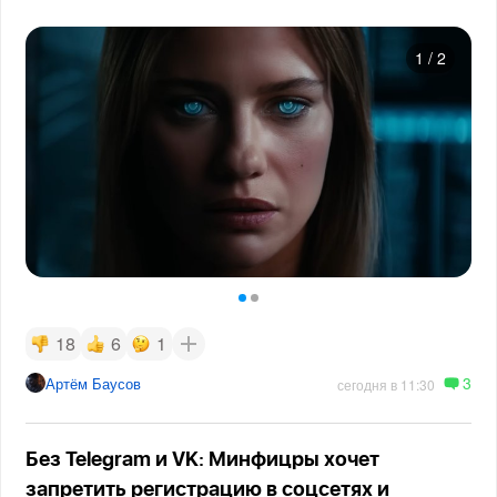
1
/
2
18
6
1
3
Артём Баусов
сегодня в 11:30
Без Telegram и VK: Минфицры хочет
запретить регистрацию в соцсетях и