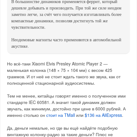
В большинстве динамиков применяется феррит, который
дешевле добывать и производить. При той же силе неодим
заметно легче, за счёт чего получается изготавливать более
компактные динамики, позволяя достигнуть той же
чувствительности.
Неодимовые магниты часто применяются в автомобильной
акустике.
Но всё-таки Xiaomi Elvis Presley Atomic Player 2 —
маленькая колонка (148 × 75 × 104 мм) с весом 425
граммов. И от неё не стоит ждать такого же звука, как от
полноценной стационарной аудиосистемы.
Тем не менее, китайцы говорят именно о полученном ими
стандарте IEC 60581. А значит такой динамик должен
звучать, как минимум, достойно при цене в 6000 рублей. А
именно столько он
стоит на TMall
или
$136 на AliExpress
.
Да, деньги немалые, но где вы ещё найдёте подобную
винтажную колонку-радио за такие деньги? Плюс не