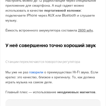
Настроить можно до 12 радиостанций через специальное
приложение для смартфона. А ещё гаджет можно
использовать в качестве
портативной колонки
:
подключаете iPhone через AUX или Bluetooth и слушаете
музыку.
Ёмкость встроенного аккумулятора составила
2600 мАч
.
У неё совершенно точно хороший звук
Станции переключаются поворотом регулятора
Мы уже не раз
говорили
о преимуществах Hi-Fi звука. Если
кратко: это качество, близкое к оригиналу. То, как должна
играть музыка на самом деле.
Главный плюс — использование
неодимовых магнитов
.