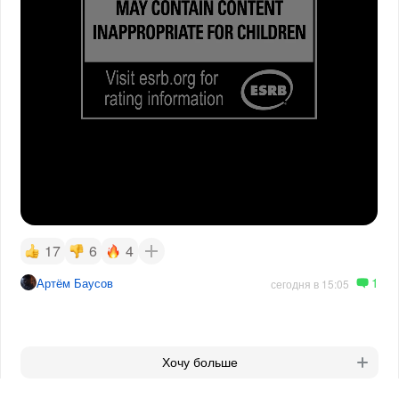
17
6
4
1
Артём Баусов
сегодня в 15:05
Хочу больше