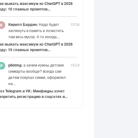
ак выжать максимум из ChatGPT в 2026
оду: 10 главных промптов...
Кирилл Бардин:
Надо будет
19:34
заглянуть в память и почистить
там весь мусор. А то иногда...
ак выжать максимум из ChatGPT в 2026
оду: 10 главных промптов...
pilotmg:
а зачем нужны детские
19:24
симкарты вообще? всегда сам
детям покупал симки, оформлял
на...
ез Telegram и VK: Минфицры хочет
апретить регистрацию в соцсетях и...