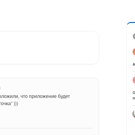
A
3
О
ложили, что приложение будет 
п
очка” )))