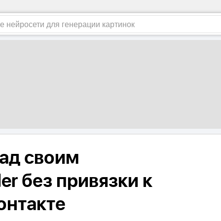
над своим
er без привязки к
онтакте