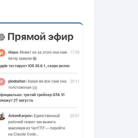
Прямой эфир
🔴
Иван:
Может из-за этого они нам
17:56
И
бетку зажали 😱
pple тестирует iOS 26.6.1, скоро релиз
plodozhor:
Какая же все-таки она
20:11
толстожопая ))))
фициально: третий трейлер GTA VI
окажут 27 августа
AntonKarpov:
Единственный
20:01
рабочий секрет как выжать
максимум из ЧатГПТ — перейти
на Claude Code...