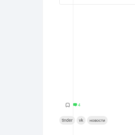
4
tinder
vk
новости