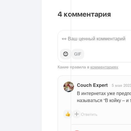
4
комментария
😊
Какие правила в
комментариях
Couch Expert
5 мая 202
В интернетах уже предпо
называться “В койку – и т
Ответить