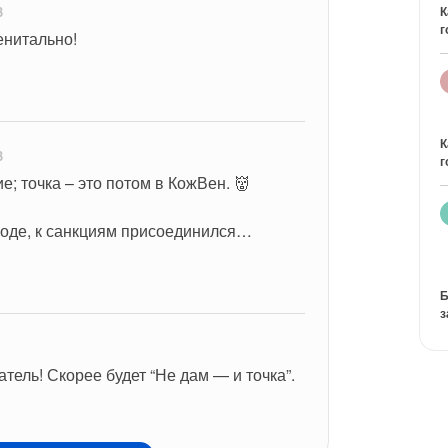
3
К
г
генитально!
К
3
г
; точка – это потом в КожВен. 👹
оде, к санкциям присоединился…
Б
з
татель! Скорее будет “Не дам — и точка”.