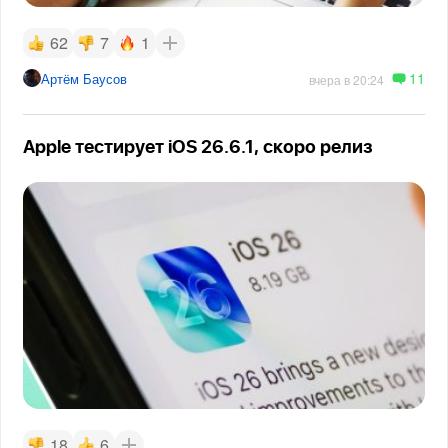
62
7
1
11
Артём Баусов
вчера в 20:24
Apple тестирует iOS 26.6.1, скоро релиз
18
6