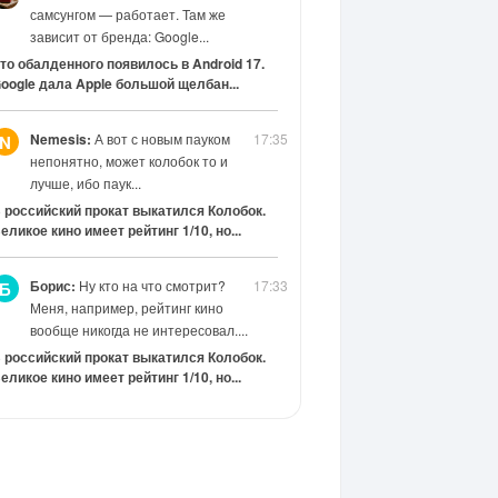
самсунгом — работает. Там же
зависит от бренда: Google...
то обалденного появилось в Android 17.
oogle дала Apple большой щелбан...
Nemesis:
А вот с новым пауком
17:35
N
непонятно, может колобок то и
лучше, ибо паук...
 российский прокат выкатился Колобок.
еликое кино имеет рейтинг 1/10, но...
Борис:
Ну кто на что смотрит?
17:33
Б
Меня, например, рейтинг кино
вообще никогда не интересовал....
 российский прокат выкатился Колобок.
еликое кино имеет рейтинг 1/10, но...