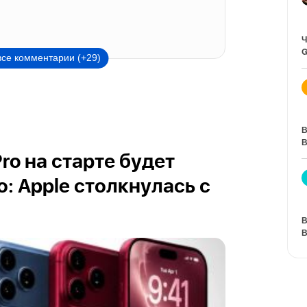
Ч
G
все комментарии (+29)
В
В
Pro на старте будет
: Apple столкнулась с
В
В