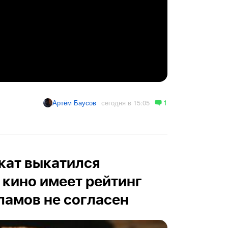
1
сегодня в 15:05
Артём Баусов
кат выкатился
 кино имеет рейтинг
рламов не согласен