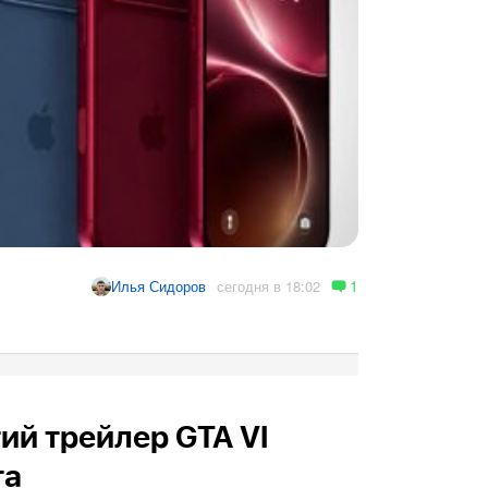
1
сегодня в 18:02
Илья Сидоров
ий трейлер GTA VI
та