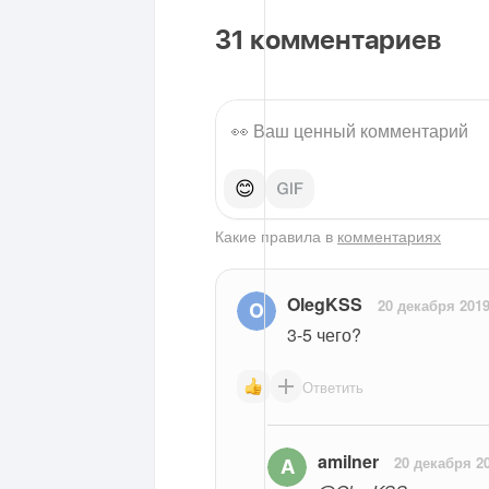
31
комментариев
😊
Какие правила в
комментариях
OlegKSS
20 декабря 201
3-5 чего?
Ответить
amilner
20 декабря 2