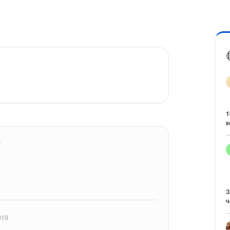
1
к
9
З
ч
019