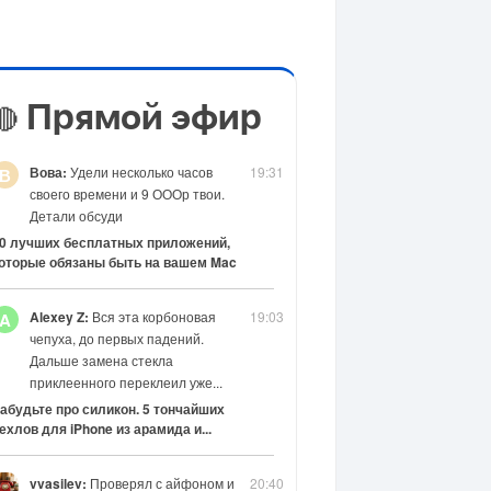
Прямой эфир
🔴
Вова:
Удели несколько часов
19:31
В
своего времени и 9 ОООр твои.
Детали обсуди
0 лучших бесплатных приложений,
оторые обязаны быть на вашем Mac
Alexey Z:
Вся эта корбоновая
19:03
A
чепуха, до первых падений.
Дальше замена стекла
приклеенного переклеил уже...
абудьте про силикон. 5 тончайших
ехлов для iPhone из арамида и...
vvasilev:
Проверял с айфоном и
20:40