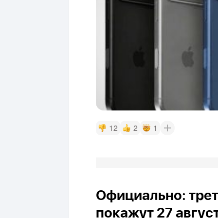
12
2
1
Официально: трет
покажут 27 авгус