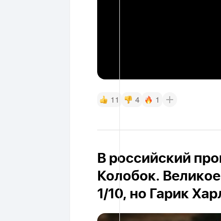
11
4
1
В российский про
Колобок. Великое
1/10, но Гарик Ха