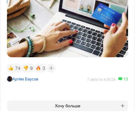
74
9
3
13
Артём Баусов
7 августа в 20:24
Хочу больше