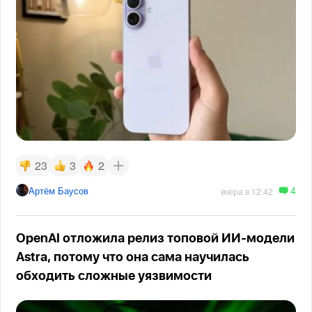
23
3
2
4
Артём Баусов
вчера в 12:42
OpenAI отложила релиз топовой ИИ-модели
Astra, потому что она сама научилась
обходить сложные уязвимости