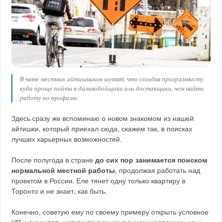
В чате местных айтишников шутят, что сегодня программисту
куда проще пойти в дальнобойщики или доставщики, чем найти
работу по профилю.
Здесь сразу же вспоминаю о новом знакомом из нашей
айтишки, который приехал сюда, скажем так, в поисках
лучших карьерных возможностей.
После полугода в стране
до сих пор занимается поиском
нормальной местной работы
, продолжая работать над
проектом в России. Еле тянет одну только квартиру в
Торонто и не знает, как быть.
Конечно, советую ему по своему примеру открыть условное
ЧП и оказывать услуги другим компаниям напрямую, но у