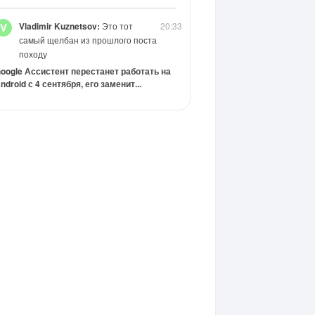
Vladimir Kuznetsov:
Это тот
20:33
V
самый щелбан из прошлого поста
походу
oogle Ассистент перестанет работать на
ndroid с 4 сентября, его заменит...