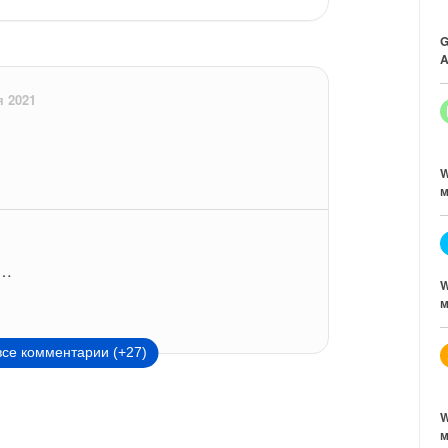
G
A
я 2021
W
м
я…
W
м
все комментарии (+27)
W
м