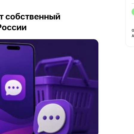
ит собственный
России
G
A