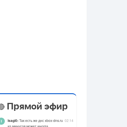
Прямой эфир
🔴
Isagi0:
Так есть же днс xbox-dns.ru
02:14
из минусов может иногда