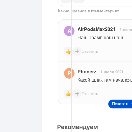
Какие правила в
комментариях
AirPodsMax2021
1 июл
Наш Трамп наш наш
Ответить
Phonerz
1 июля 2021
Какой шлак там началс
Ответить
Показать 
Рекомендуем