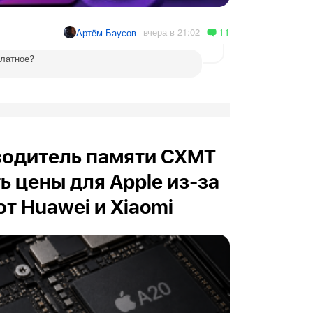
11
вчера в 21:02
Артём Баусов
платное?
водитель памяти CXMT
ь цены для Apple из-за
т Huawei и Xiaomi