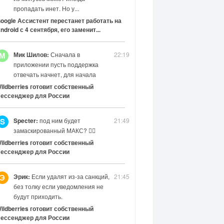
пропадать инет. Но у...
oogle Ассистент перестанет работать на
ndroid с 4 сентября, его заменит...
Мик Шилов:
Сначала в
22:19
М
приложении пусть поддержка
отвечать начнет, для начала
ildberries готовит собственный
ессенджер для России
Specter:
под ним будет
21:49
S
замаскированный МАКС? 😶‍🌫️
ildberries готовит собственный
ессенджер для России
Эрик:
Если удалят из-за санкций,
21:45
Э
без толку если уведомления не
будут приходить.
ildberries готовит собственный
ессенджер для России