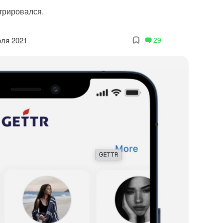
трировался.
юля 2021
29