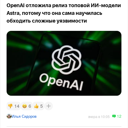
OpenAI отложила релиз топовой ИИ-модели
Astra, потому что она сама научилась
обходить сложные уязвимости
14
6
5
12
Илья Сидоров
вчера в 10:05