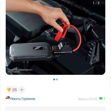
1
/
2
25
1
Никита Горяинов
вчера в 20:45