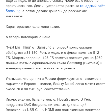
Еще за неделю до анонса о Galaxy Note9 было известно
практически все. Дизайн устройства раскрыл
канадский сайт
Samsung
, а потом девайс дошел и до российских
магазинов.
Характеристики флагмана такие:
А теперь поговорим о цене.
“Next Big Thing” от Samsung в топовой комплектации
обойдется в $1 180. Речь о модели с флеш-памятью 512
ГБ. Модель попроще (128 ГБ памяти) потянет уже на $980.
Данные взяты с официального сайта Samsung (Вьетнам) и
конвертированы с местной валюты донгов.
Учитывая, что ценник в России формируется от стоимости
гаджетов в Европе + налоги, Galaxy Note9 легко может стоит
около 70 и 90 тыс. руб. соответственно.
Иначе, видимо, быть не могло. Новый стилус S Pen,
поддержка DeX без дополнительных док-станций
(переходник USB-C —> HDMI для подключения монитора