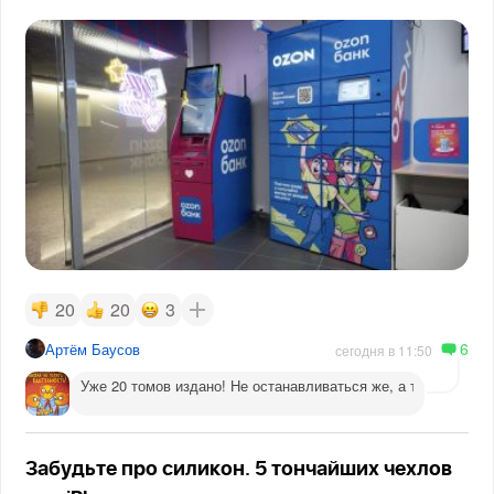
20
20
3
6
Артём Баусов
сегодня в 11:50
Уже 20 томов издано! Не останавливаться же, а то догадаютс
Забудьте про силикон. 5 тончайших чехлов