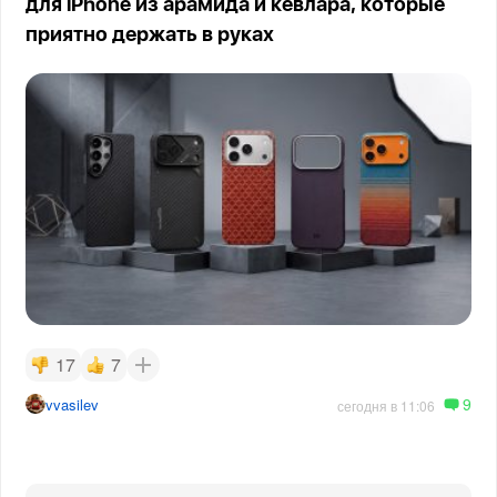
для iPhone из арамида и кевлара, которые
приятно держать в руках
17
7
9
vvasilev
сегодня в 11:06