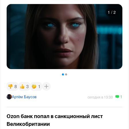
1
/
2
8
3
1
1
Артём Баусов
сегодня в 13:30
Ozon банк попал в санкционный лист
Великобритании