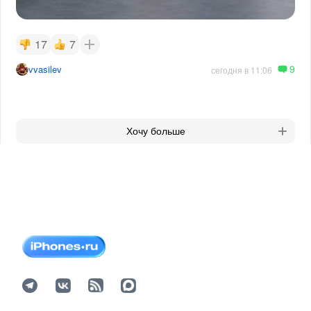
17
7
9
vvasilev
сегодня в 11:06
Хочу больше