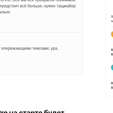
 предстоит всё больше, нужен тащмайор 
ально
З
ч
т опережающими темпами, ура, 
В
В
В
В