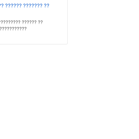
?? ?????? ??????? ??
????????? ?????? ??
????????????