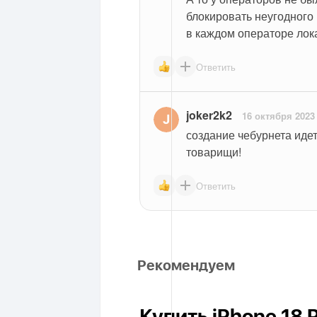
блокировать неугодного
в каждом операторе лок
Ответить
joker2k2
16 октября 2023
создание чебурнета иде
товарищи!
Ответить
Рекомендуем