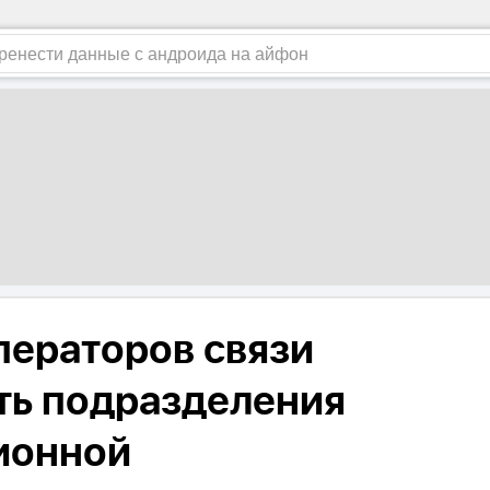
ператоров связи
ть подразделения
ионной