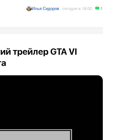
1
сегодня в 18:02
Илья Сидоров
ий трейлер GTA VI
та