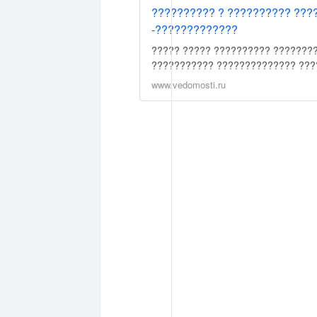
?????????? ? ?????????? ???
-?????????????
????? ????? ?????????? ???????
??????????? ?????????????? ??
www.vedomosti.ru