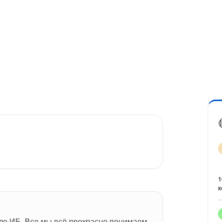
1
к
ло ИБ. Все мы всё прекрасно понимаем, 