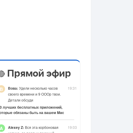
Прямой эфир
🔴
Вова:
Удели несколько часов
19:31
В
своего времени и 9 ОООр твои.
Детали обсуди
0 лучших бесплатных приложений,
оторые обязаны быть на вашем Mac
Alexey Z:
Вся эта корбоновая
19:03
A