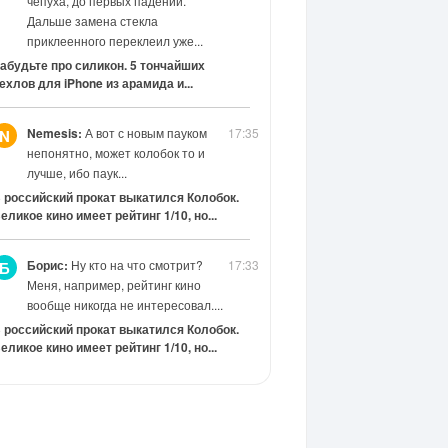
чепуха, до первых падений.
Дальше замена стекла
приклеенного переклеил уже...
абудьте про силикон. 5 тончайших
ехлов для iPhone из арамида и...
Nemesis:
А вот с новым пауком
17:35
N
непонятно, может колобок то и
лучше, ибо паук...
 российский прокат выкатился Колобок.
еликое кино имеет рейтинг 1/10, но...
Борис:
Ну кто на что смотрит?
17:33
Б
Меня, например, рейтинг кино
вообще никогда не интересовал....
 российский прокат выкатился Колобок.
еликое кино имеет рейтинг 1/10, но...