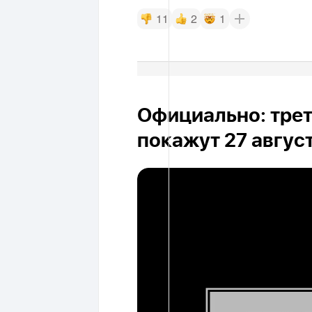
11
2
1
Официально: трет
покажут 27 авгус