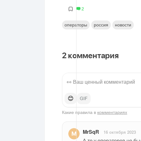
2
операторы
россия
новости
2
комментария
😊
Какие правила в
комментариях
MrSqR
16 октября 2023
А то у операторов не бы