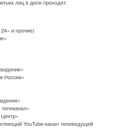
етьих лиц в деле проходят:
 24» и прочие)
ие»
евидение»
е России»
видения»
 телеканал»
 Центр»
авляющий YouTube-канал телеведущей