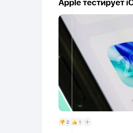
Apple тестирует i
2
1