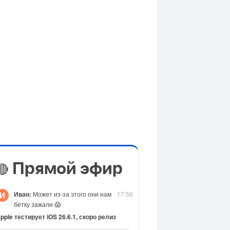
Прямой эфир
🔴
Иван:
Может из-за этого они нам
17:56
И
бетку зажали 😱
pple тестирует iOS 26.6.1, скоро релиз