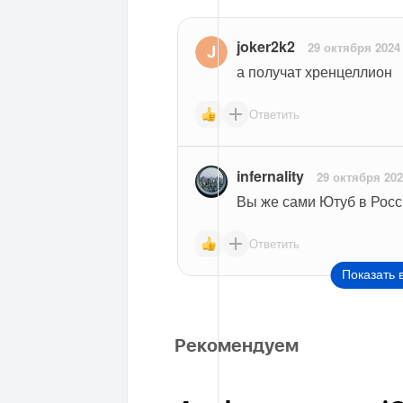
joker2k2
29 октября 2024
а получат хренцеллион
Ответить
infernality
29 октября 20
Вы же сами Ютуб в Росс
Ответить
Показать 
Рекомендуем