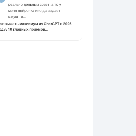
реально дельный совет, а то у
меня нейронка иногда выдает
какую-то...
ак выжать максимум из ChatGPT в 2026
оду: 10 главных приёмов...