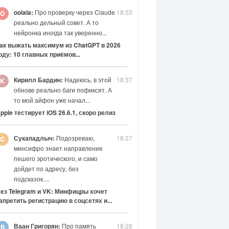
oolala:
Про проверку через Claude
18:53
реально дельный совет. А то
нейронка иногда так уверенно...
ак выжать максимум из ChatGPT в 2026
оду: 10 главных приёмов...
Кирилл Бардин:
Надеюсь, в этой
18:37
обнове реально баги пофиксят. А
то мой айфон уже начал...
pple тестирует iOS 26.6.1, скоро релиз
Сукападлыч:
Подозреваю,
18:37
минсифро знает направление
пешего эротического, и само
дойдет по адресу, без
подсказок....
ез Telegram и VK: Минфицры хочет
апретить регистрацию в соцсетях и...
Ваан Григорян:
Про память
18:28