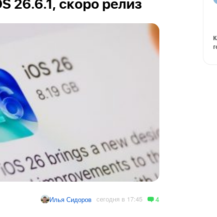
OS 26.6.1, скоро релиз
К
г
4
сегодня в 17:45
Илья Сидоров