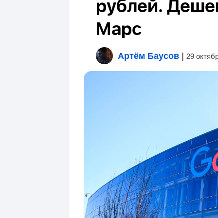
рублей. Дешев
Марс
Артём Баусов
|
29 октяб