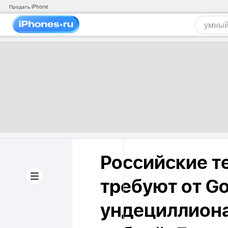
Продать iPhone
Российские т
требуют от Go
ундециллиона