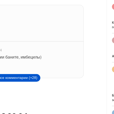
К
г
24
A
ии баните, имбецилы)
все комментарии (+28)
Б
з