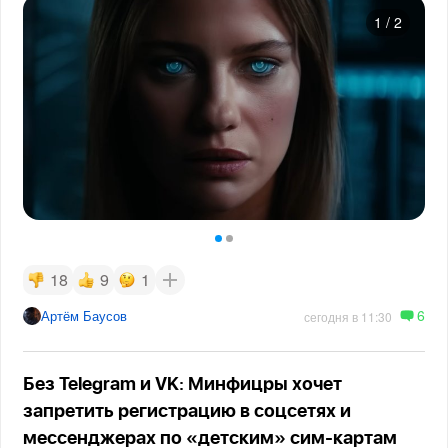
1
/
2
18
9
1
6
Артём Баусов
сегодня в 11:30
Без Telegram и VK: Минфицры хочет
запретить регистрацию в соцсетях и
мессенджерах по «детским» сим-картам