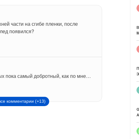
ней части на сгибе пленки, после 
В
след появился?
M
П
Э
ных пока самый добротный, как по мне…
все комментарии (+13)
G
A