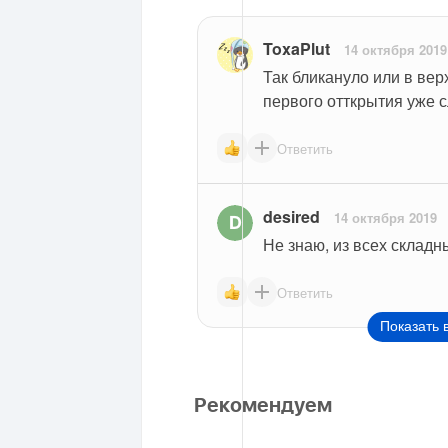
ToxaPlut
14 октября 2019
Так бликануло или в верх
первого отткрытия уже 
Ответить
desired
14 октября 2019
Не знаю, из всех склад
Ответить
Показать 
Рекомендуем