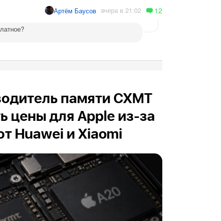
12
вчера в 21:02
Артём Баусов
платное?
водитель памяти CXMT
ь цены для Apple из-за
т Huawei и Xiaomi