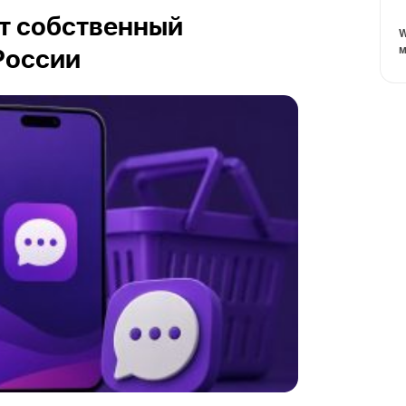
ит собственный
W
м
России