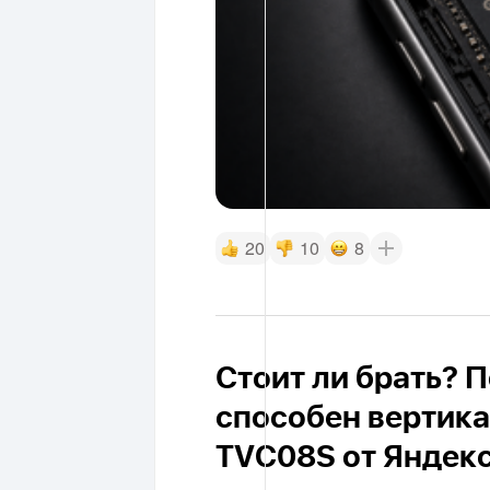
20
10
8
Стоит ли брать? П
способен вертика
TVC08S от Яндекс