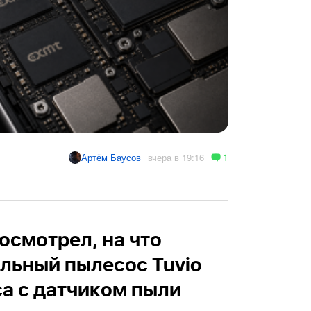
1
вчера в 19:16
Артём Баусов
осмотрел, на что
льный пылесос Tuvio
а с датчиком пыли