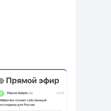
Прямой эфир
🔴
Thierno Ndiath:
Cc
05:59
T
ildberries готовит собственный
ессенджер для России