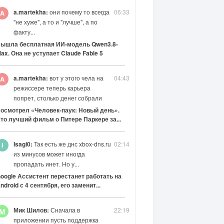
a.martekha:
они почему то всегда
06:33
"не хуже", а то и "лучше", а по
факту...
ышла бесплатная ИИ-модель Qwen3.8-
ax. Она не уступает Claude Fable 5
a.martekha:
вот у этого чела на
04:43
режиссере теперь карьера
попрет, столько денег собрали
осмотрел «Человек-паук: Новый день».
то лучший фильм о Питере Паркере за...
Isagi0:
Так есть же днс xbox-dns.ru
02:14
из минусов может иногда
пропадать инет. Но у...
oogle Ассистент перестанет работать на
ndroid с 4 сентября, его заменит...
Мик Шилов:
Сначала в
22:19
М
приложении пусть поддержка