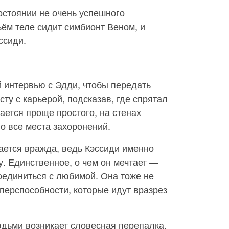
остоянии не очень успешного
ьём теле сидит симбионт Веном, и
ссиди.
й интервью с Эдди, чтобы передать
ту с карьерой, подсказав, где спрятал
ается проще простого, на стенах
о все места захоронений.
ется вражда, ведь Кэссиди именно
у. Единственное, о чем он мечтает —
оединиться с любимой. Она тоже не
суперспособности, которые идут вразрез
дьми возникает словесная перепалка,