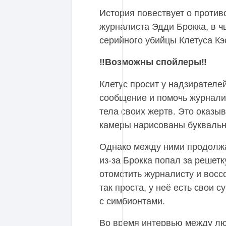
История повествует о против
журналиста Эдди Брокка, в ч
серийного убийцы Клетуса Кэ
‼️Возможны спойлеры‼️
Клетус просит у надзирателе
сообщение и помочь журналис
тела своих жертв. Это оказыв
камеры нарисованы буквальн
Однако между ними продолжа
из-за Брокка попал за решетк
отомстить журналисту и восс
так проста, у неё есть свои 
с симбионтами.
Во время интервью между лю