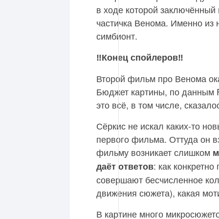
в ходе которой заключённый 
частичка Венома. Именно из
симбионт.
‼️Конец спойлеров‼️
Второй фильм про Венома ок
Бюджет картины, по данным F
это всё, в том числе, сказало
Сёркис не искал каких-то нов
первого фильма. Оттуда он вз
фильму возникает слишком
м
: как конкретно
даёт ответов
совершают бесчисленное кол
движения сюжета), какая мот
В картине много микросюжето