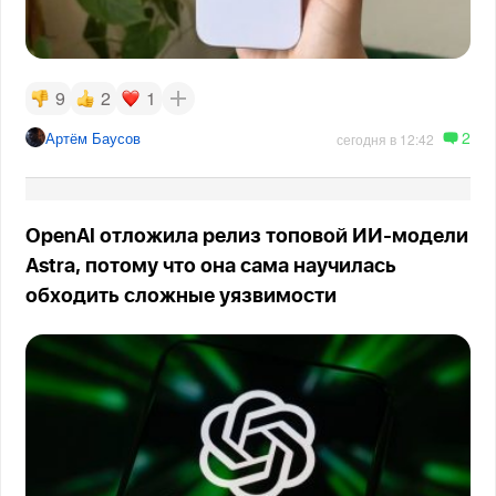
9
2
1
2
Артём Баусов
сегодня в 12:42
OpenAI отложила релиз топовой ИИ-модели
Astra, потому что она сама научилась
обходить сложные уязвимости