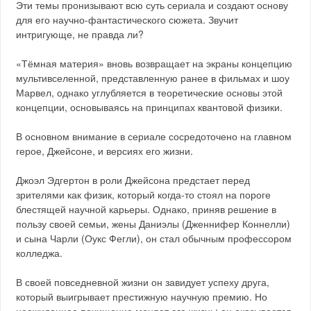
Эти темы пронизывают всю суть сериала и создают основу
для его научно-фантастического сюжета. Звучит
интригующе, не правда ли?
«Тёмная материя» вновь возвращает на экраны концепцию
мультивселенной, представленную ранее в фильмах и шоу
Марвел, однако углубляется в теоретические основы этой
концепции, основываясь на принципах квантовой физики.
В основном внимание в сериале сосредоточено на главном
герое, Джейсоне, и версиях его жизни.
Джоэл Эдгертон в роли Джейсона предстает перед
зрителями как физик, который когда-то стоял на пороге
блестящей научной карьеры. Однако, приняв решение в
пользу своей семьи, жены Даниэлы (Дженнифер Коннелли)
и сына Чарли (Оукс Фегли), он стал обычным профессором
колледжа.
В своей повседневной жизни он завидует успеху друга,
который выигрывает престижную научную премию. Но
неожиданное похищение меняет его жизнь: он оказывается