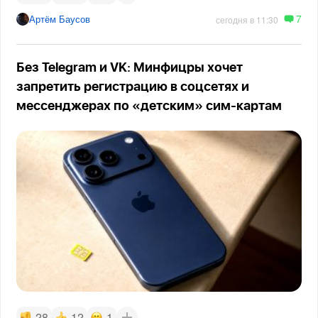
7
Артём Баусов
сегодня в 11:30
Без Telegram и VK: Минфицры хочет
запретить регистрацию в соцсетях и
мессенджерах по «детским» сим-картам
28
12
1