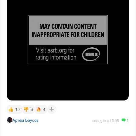
17
6
4
1
Артём Баусов
сегодня в 15:05