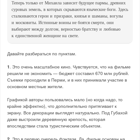
Теперь только от Михаила зависит будущее пармы, древних
суровых земель, в которых скрываются языческие боги. Здесь
сталкиваются герои и призраки, князья и шаманы, вогулы
и московиты. Истинные воины не боятся смерти, они
выбирают между долгом, верностью братству и любовью
к единственной женщине на свете.
Давайте разбираться по пунктам.
1
. Это очень масштабное кино. Чувствуется, что на фильме
решили не экономить — бюджет составил 670 млн рублей.
Съемки проходили в Перми, и в них принимали участие в
основном местные жители.
Графикой авторы пользовались мало (но когда надо, то
крайне эффектно), что дополнительно притягивает к
экрану. Все декорации выглядят натурально. Под Губахой
даже выстроили деревянную крепость, которая
впоследствии стала туристическим объектом.
2
. Это в первую очередь фэнтези. Да, фильм основан на