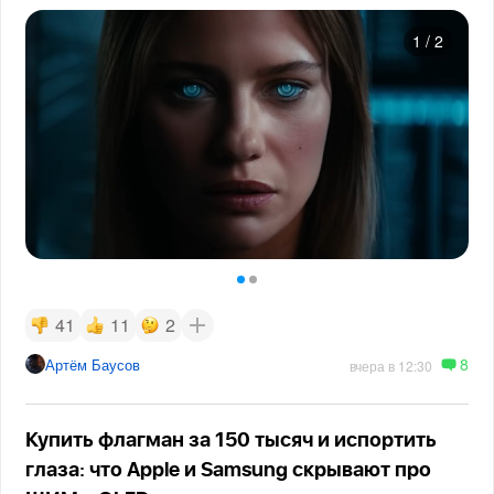
1
/
2
41
11
2
8
Артём Баусов
вчера в 12:30
Купить флагман за 150 тысяч и испортить
глаза: что Apple и Samsung скрывают про