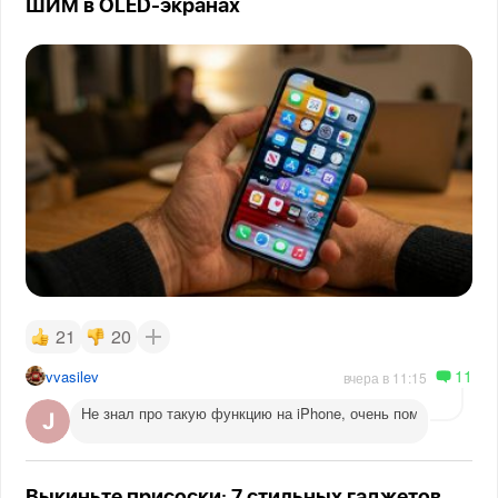
ШИМ в OLED-экранах
21
20
11
vvasilev
вчера в 11:15
Не знал про такую функцию на iPhone, очень помогает веч
Выкиньте присоски: 7 стильных гаджетов