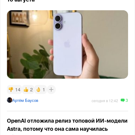
10 августа
14
2
1
3
Артём Баусов
сегодня в 12:42
OpenAI отложила релиз топовой ИИ-модели
Astra, потому что она сама научилась