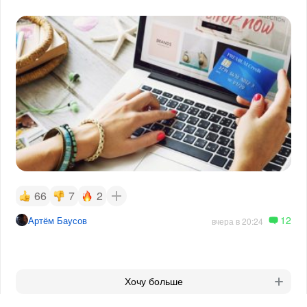
66
7
2
12
Артём Баусов
вчера в 20:24
Хочу больше