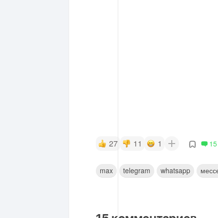
27
11
1
15
max
telegram
whatsapp
месс