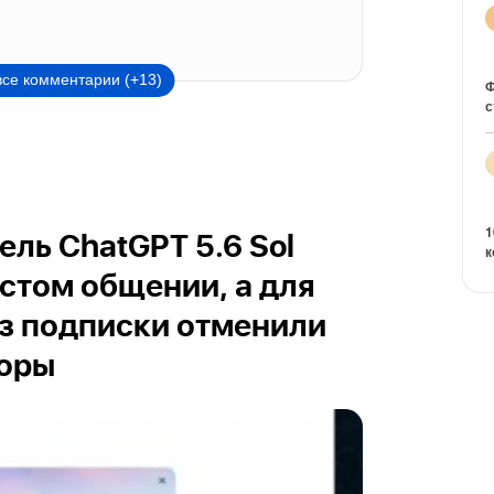
все комментарии (+13)
Ф
с
1
ль ChatGPT 5.6 Sol
к
остом общении, а для
з подписки отменили
воры