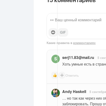
15
комментариев
😊
Какие правила в
комментариях
serj11.83@mail.ru
5 сен
Хоть умные есть в стране
Ответить
Andy Haskell
5 сентября
… но так как через них 
заблокировать. Прошу от