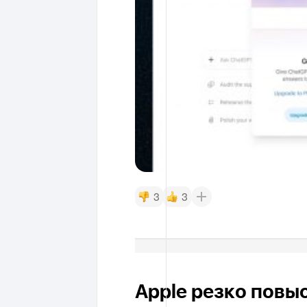
3
3
Apple резко повы