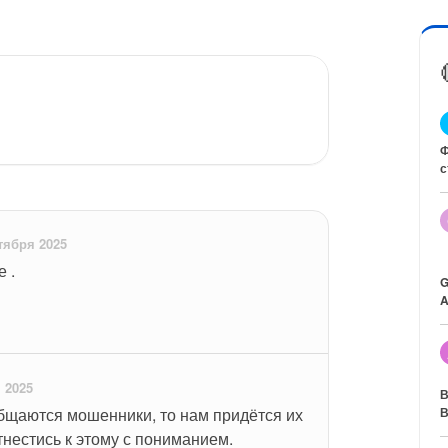
Ф
с
тября 2025
 .
G
A
 2025
В
общаются мошенники, то нам придётся их 
В
нестись к этому с пониманием.