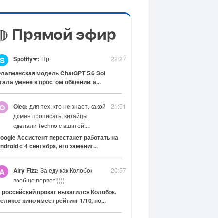
Прямой эфир
🔴
Spotifyᯤ:
Пр
22:27
S
лагманская модель ChatGPT 5.6 Sol
тала умнее в простом общении, а...
Oleg:
для тех, кто не знает, какой
21:51
O
домен прописать, китайцы
сделали Techno с вшитой...
oogle Ассистент перестанет работать на
ndroid с 4 сентября, его заменит...
Airy Fizz:
За еду как Колобок
20:57
A
вообще порвет!))))
 российский прокат выкатился Колобок.
еликое кино имеет рейтинг 1/10, но...