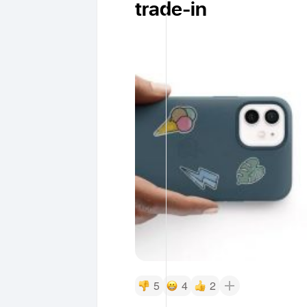
trade-in
5
4
2