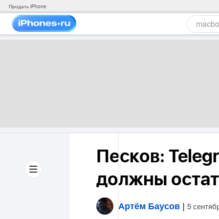
Продать iPhone
Песков: Teleg
должны остат
Артём Баусов
|
5 сентяб