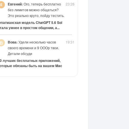
Евгений:
Ого, теперь бесплатно
23:26
без лимитов можно общаться?
Это реально круто, пойду тестить.
лагманская модель ChatGPT 5.6 Sol
тала умнее в простом общении, а...
Вова:
Удели несколько часов
19:31
В
своего времени и 9 ОООр твои.
Детали обсуди
0 лучших бесплатных приложений,
оторые обязаны быть на вашем Mac